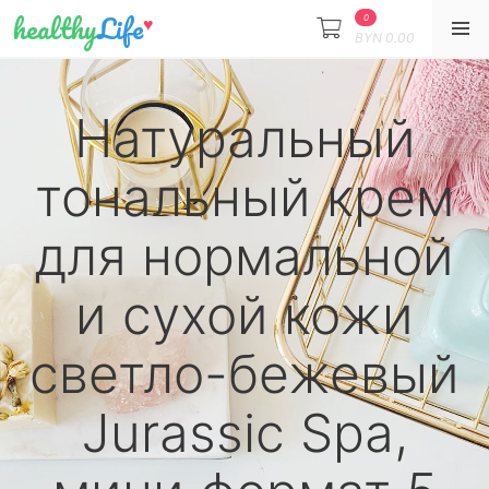
healthy
Life
♥
0
BYN
0.00
Натуральный
тональный крем
для нормальной
и сухой кожи
светло-бежевый
Jurassic Spa,