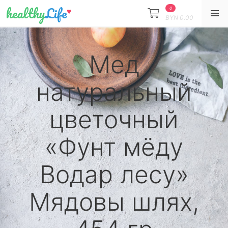
healthy
Life
♥
0
BYN
0.00
Мед
натуральный
цветочный
«Фунт мёду
Водар лесу»
Мядовы шлях,